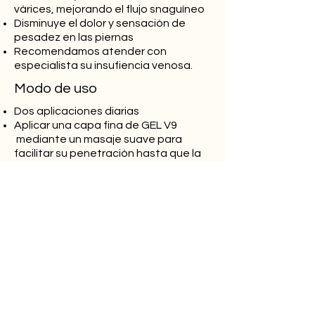
várices, mejorando el flujo snaguíneo
Disminuye el dolor y sensación de
pesadez en las piernas
Recomendamos atender con
especialista su insufiencia venosa.
Modo de uso
Dos aplicaciones diarias
Aplicar una capa fina de GEL V9
mediante un masaje suave para
facilitar su penetración hasta que la
piel esté seca.
Esperar unos minutos antes de
vestirse. Se absorbe rápidamente
Contraindicaciones
Su uso es exclusivamente tópico
No aplicar sobre llagas, heridas,
úlceras, lesiones infectadas o
dermatosis supurantes
En caso de irritación suspender el uso