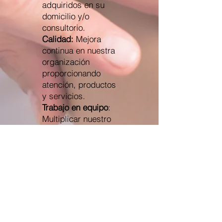
adquiridos en su
domicilio y/o
consultorio.
Calidad:
Mejora
continua en nuestra
organización
proporcionando
atención, productos
y servicios.
Trabajo en equipo
:
Multiplicar nuestro
potencial con ideas
creativas
generando
inteligencia grupal
que lleve al
desarrollo de la
organización con
comunicación
asertiva.