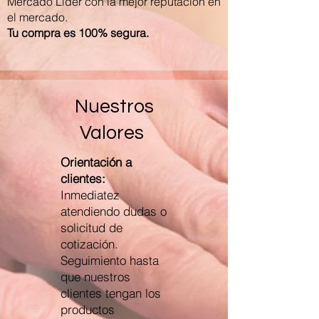
Mercado Líder con la mejor reputación en
el mercado.
Tu compra es 100% segura.
Nuestros
Valores
Orientación a
clientes:
Inmediatez
atendiendo dudas o
solicitud de
cotización.
Seguimiento hasta
que nuestros
clientes tengan los
productos