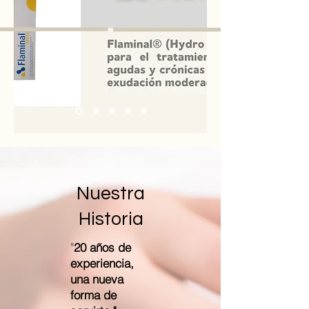
Nuestra
Historia
"
20 años de
experiencia,
una nueva
forma de